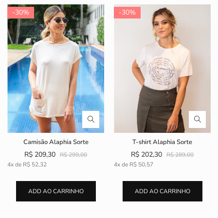
-30%
-30%
Camisão Alaphia Sorte
T-shirt Alaphia Sorte
R$ 209,30
R$ 202,30
R$ 299,00
R$ 289,00
4x de
R$ 52,32
4x de
R$ 50,57
ADD AO CARRINHO
ADD AO CARRINHO