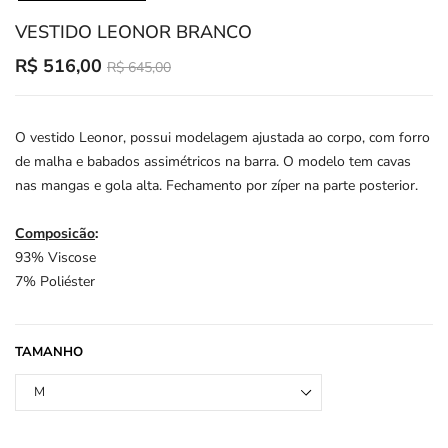
VESTIDO LEONOR BRANCO
Translation
R$ 516,00
R$ 645,00
missing:
en.products.product.regular_price
O vestido Leonor, possui modelagem ajustada ao corpo, com forro
de malha e babados assimétricos na barra. O modelo tem cavas
nas mangas e gola alta. Fechamento por zíper na parte posterior.
Composicão
:
93% Viscose
7% Poliéster
TAMANHO
M