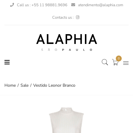
Call us : +55 11 98881.9696
atendimento@alaphia.com
Contacts us :
0
Home
Sale
Vestido Leonor Branco