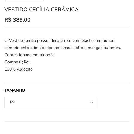
VESTIDO CECÍLIA CERÂMICA
Translation
R$ 389,00
missing:
en.products.product.regular_price
O Vestido Cecília possui decote reto com elástico embutido,
comprimento acima do joelho,
shape
solto e mangas bufantes.
Confeccionado em algodão.
Composição:
100% Algodão
TAMANHO
PP