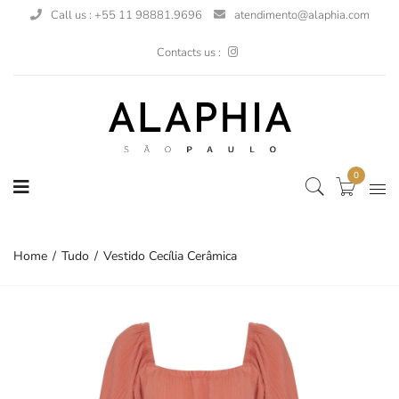
Call us : +55 11 98881.9696
atendimento@alaphia.com
Contacts us :
0
Home
Tudo
Vestido Cecília Cerâmica