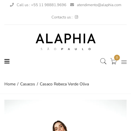
Call us : +55 11 98881.9696
atendimento@alaphia.com
Contacts us :
0
Home
Casacos
Casaco Rebeca Verde Oliva