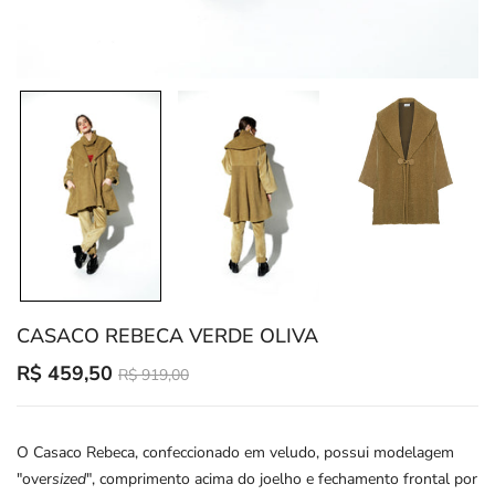
CASACO REBECA VERDE OLIVA
Translation
R$ 459,50
R$ 919,00
missing:
en.products.product.regular_price
O Casaco Rebeca, confeccionado em veludo, possui modelagem
"over
sized
", comprimento acima do joelho e fechamento frontal por